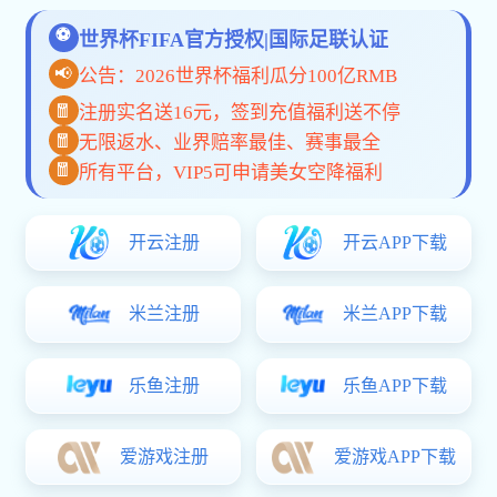
据从这里开始
覆盖实时赛事、专业数据、高清视频，
爱游戏官
网APP
与网页版为您提供便捷的体育服务。
APP下载
网页版入口
首页
/
体育看点
/ 正文
2026-06-06 00:54
59 次阅读
宁波队面临搬迁困境训练场地不足资金支