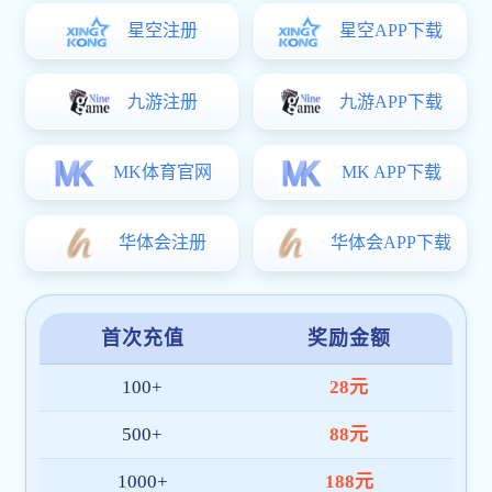
持尚未落实
近年来，随着职业体育的迅速发展，各支球队面临的
挑战也在不断增加。宁波队作为中国职业足球的一部
分，当前正在经历着严重的搬迁困境。训练场地不足
和资金支持尚未落实，使得球队的日常训练和未来发
展受到很大影响。这篇文章将从四个方面详细探讨宁
波队所面临的困境，包括训练设施短缺、搬迁计划不
确定、资金问题以及对球队未来发展的影响。希望通
过分析这些因素，引起社会各界对宁波队现状的关
注，并为其提供可能的解决方案。
1、训练设施短缺的问题