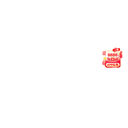
下降甚至降级，这将使得所有付出都化为泡影。同
时，一旦表现不佳，对外形象也会遭受损害，从而影
响到观众及粉丝群体，对品牌价值产生负面的连锁反
应。
另外，如果无法建立稳定、高标准的训练环境，新鲜
血液难以注入，对青训体系建设也是一种制约。年轻
球员需要良好的成长土壤，而这正是目前Ningbo队所
欠缺之处。一旦失去培养优秀人才的平台，就会拖累
整个俱乐部的发展策略与目标实现进程。
综上所述，提高基础设施条件，加强资金保障，不仅
是当务之急，更关系到Ningbo队能否在激烈竞争中立
足。因此，在解决以上问题时，需要全社会共同关
注，通过各方合作实现共赢局面，为Ningbo足球开辟